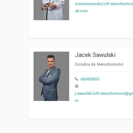
e.tomaszewska.loft.nieruchomo
ail.com
Jacek Sawulski
Doradca ds. Nieruchomości
605455035
j.sawulski.loft.nieruchomosci@gm
m