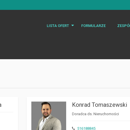
LISTA OFERT
FORMULARZE
ZESPÓ
Mieszkania
Domy
Działki
Lokale
a
Konrad Tomaszewski
Doradca ds. Nieruchomości
516188845