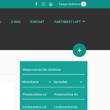
Twoje ulubione
0
Ł
O NAS
KONTAKT
PARTNERZY LOFT
Kredyty
Architekt
Rolety i Żaluzje
Mieszkanie
Sprzedaż