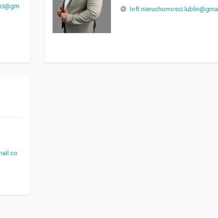
sci@gm
loft.nieruchomosci.lublin@gma
ail.co